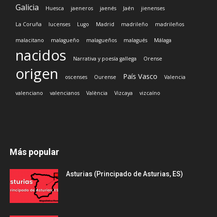
Galicia
Huesca
jaeneros
jaenés
Jaén
jienenses
La Coruña
lucenses
Lugo
Madrid
madrileño
madrileños
malacitano
malagueño
malagueños
malagués
Málaga
nacidos
Narrativa y poesía gallega
Orense
origen
País Vasco
oscenses
Ourense
Valencia
valenciano
valencianos
València
Vizcaya
vizcaíno
Más popular
Asturias (Principado de Asturias, ES)