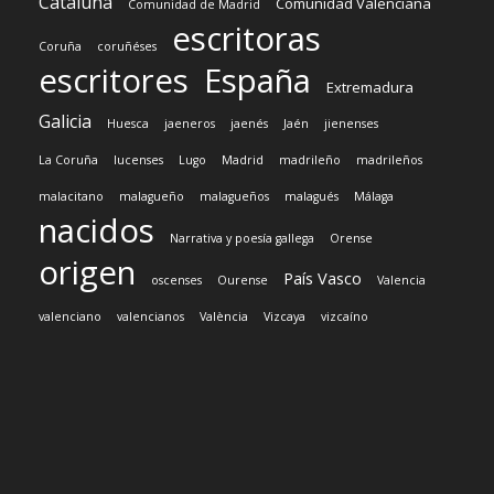
Cataluña
Comunidad Valenciana
Comunidad de Madrid
escritoras
Coruña
coruñéses
escritores
España
Extremadura
Galicia
Huesca
jaeneros
jaenés
Jaén
jienenses
La Coruña
lucenses
Lugo
Madrid
madrileño
madrileños
malacitano
malagueño
malagueños
malagués
Málaga
nacidos
Narrativa y poesía gallega
Orense
origen
País Vasco
oscenses
Ourense
Valencia
valenciano
valencianos
València
Vizcaya
vizcaíno