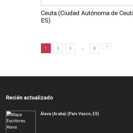
Ceuta (Ciudad Autónoma de Ceut
ES)
...
1
2
3
6
Recién actualizado
Álava (Araba) (País Vasco, ES)