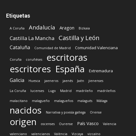
Etiquetas
Andalucía
Aragon
A Coruña
Bizkaia
Castilla y León
Castilla La Mancha
Cataluña
Comunidad Valenciana
Comunidad de Madrid
escritoras
Coruña
coruñéses
escritores
España
Extremadura
Galicia
Huesca
jaeneros
jaenés
Jaén
jienenses
La Coruña
lucenses
Lugo
Madrid
madrileño
madrileños
malacitano
malagueño
malagueños
malagués
Málaga
nacidos
Narrativa y poesía gallega
Orense
origen
País Vasco
oscenses
Ourense
Valencia
valenciano
valencianos
València
Vizcaya
vizcaíno