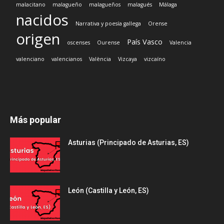
malacitano
malagueño
malagueños
malagués
Málaga
nacidos
Narrativa y poesía gallega
Orense
origen
País Vasco
oscenses
Ourense
Valencia
valenciano
valencianos
València
Vizcaya
vizcaíno
Más popular
Asturias (Principado de Asturias, ES)
León (Castilla y León, ES)