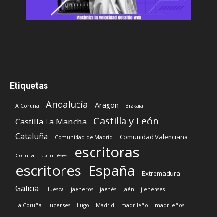
Etiquetas
Andalucía
Aragon
A Coruña
Bizkaia
Castilla y León
Castilla La Mancha
Cataluña
Comunidad Valenciana
Comunidad de Madrid
escritoras
Coruña
coruñéses
escritores
España
Extremadura
Galicia
Huesca
jaeneros
jaenés
Jaén
jienenses
La Coruña
lucenses
Lugo
Madrid
madrileño
madrileños