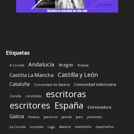
Etiquetas
Andalucía
Aragon
A Coruña
Bizkaia
Castilla y León
Castilla La Mancha
Cataluña
Comunidad Valenciana
Comunidad de Madrid
escritoras
Coruña
coruñéses
escritores
España
Extremadura
Galicia
Huesca
jaeneros
jaenés
Jaén
jienenses
La Coruña
lucenses
Lugo
Madrid
madrileño
madrileños