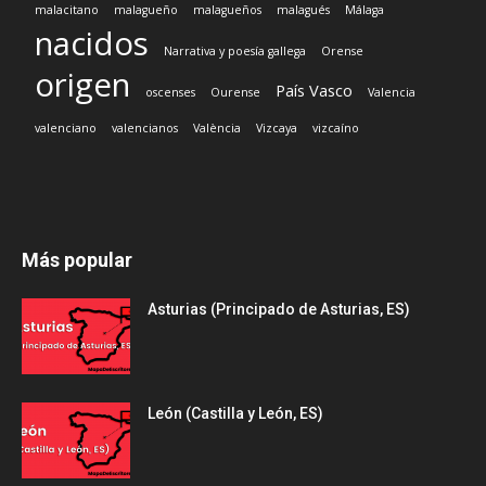
malacitano
malagueño
malagueños
malagués
Málaga
nacidos
Narrativa y poesía gallega
Orense
origen
País Vasco
oscenses
Ourense
Valencia
valenciano
valencianos
València
Vizcaya
vizcaíno
Más popular
Asturias (Principado de Asturias, ES)
León (Castilla y León, ES)