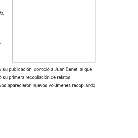
lo
,
í
a y su publicación, conoció a Juan Benet, al que
ió su primera recopilación de relatos
ivos aparecieron nuevos volúmenes recopilando