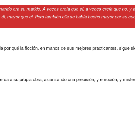
arido era su marido. A veces creía que sí, a veces creía que no, y a
 él, mayor que él. Pero también ella se había hecho mayor por su c
a por qué la ficción, en manos de sus mejores practicantes, sigue s
uerca a su propia obra, alcanzando una precisión, y emoción, y mist