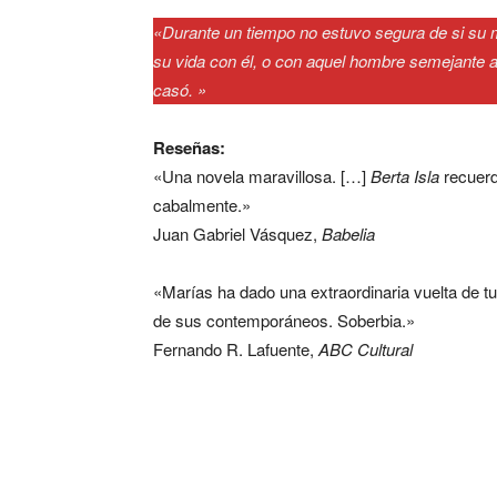
«
Durante un tiempo no estuvo segura de si su m
su vida con él, o con aquel hombre semejante a
casó.
»
Reseñas:
«Una novela maravillosa. […]
Berta Isla
recuerd
cabalmente.»
Juan Gabriel Vásquez,
Babelia
«Marías ha dado una extraordinaria vuelta de t
de sus contemporáneos. Soberbia.»
Fernando R. Lafuente,
ABC Cultural