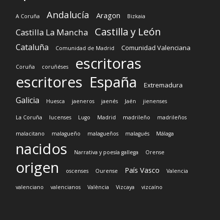
Andalucía
Aragon
A Coruña
Bizkaia
Castilla y León
Castilla La Mancha
Cataluña
Comunidad Valenciana
Comunidad de Madrid
escritoras
Coruña
coruñéses
escritores
España
Extremadura
Galicia
Huesca
jaeneros
jaenés
Jaén
jienenses
La Coruña
lucenses
Lugo
Madrid
madrileño
madrileños
malacitano
malagueño
malagueños
malagués
Málaga
nacidos
Narrativa y poesía gallega
Orense
origen
País Vasco
oscenses
Ourense
Valencia
valenciano
valencianos
València
Vizcaya
vizcaíno